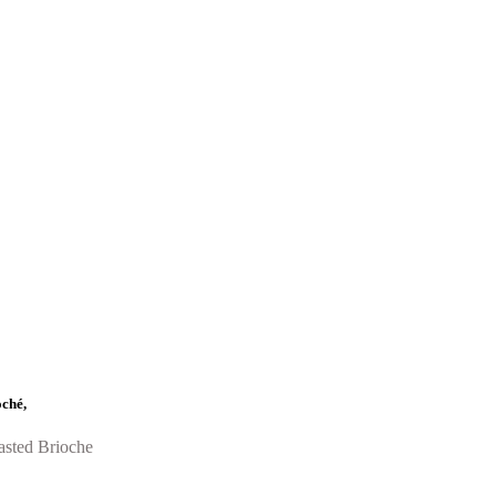
oché,
asted Brioche