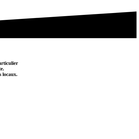
rticulier
e.
s locaux.