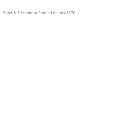
Hôtel & Restaurant familial depuis 1870
1, allée du Mas 69490 Sarcey - France